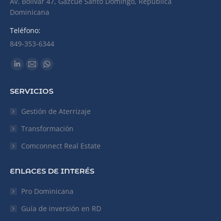
Av. Bolívar 47, Gazcue Santo Domingo, República
Dominicana
Teléfono:
849-353-6344
Find us on:
Linkedin
Mail
Whatsapp
page
page
page
SERVICIOS
opens
opens
opens
in
in
in
Gestión de Aterrizaje
new
new
new
Transformación
window
window
window
Comconnect Real Estate
ENLACES DE INTERÉS
Pro Dominicana
Guía de inversión en RD