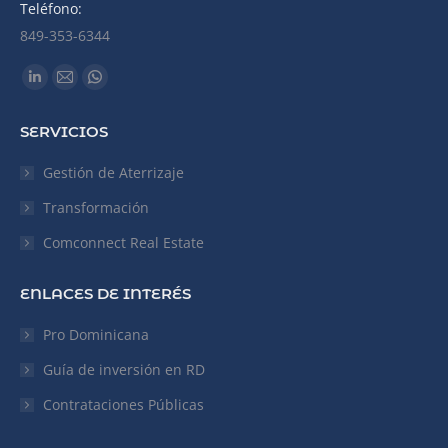
Teléfono:
849-353-6344
Find us on:
Linkedin
Mail
Whatsapp
page
page
page
SERVICIOS
opens
opens
opens
in
in
in
Gestión de Aterrizaje
new
new
new
Transformación
window
window
window
Comconnect Real Estate
ENLACES DE INTERÉS
Pro Dominicana
Guía de inversión en RD
Contrataciones Públicas